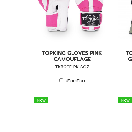
TOPKING GLOVES PINK
T
CAMOUFLAGE
G
TKBGCF-PK-8OZ
เปรียบเทียบ
New
New