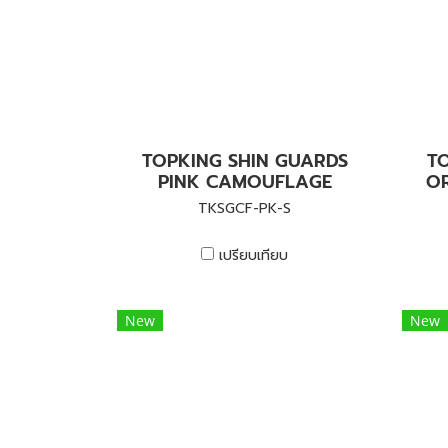
TOPKING SHIN GUARDS
T
PINK CAMOUFLAGE
O
TKSGCF-PK-S
เปรียบเทียบ
New
New