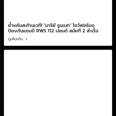
ย้ำแค้นสะท้านเวที! "มารีย์ รูมเมท" โชว์ฟอร์มดุ
ป้องกันแชมป์ RWS 112 ปอนด์ สมัยที่ 2 สำเร็จ
ดูเพิ่มเติม