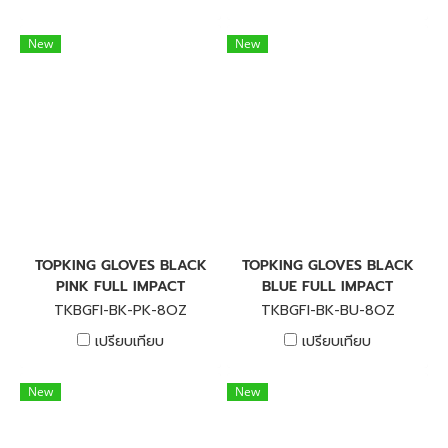
New
New
TOPKING GLOVES BLACK
TOPKING GLOVES BLACK
PINK FULL IMPACT
BLUE FULL IMPACT
TKBGFI-BK-PK-8OZ
TKBGFI-BK-BU-8OZ
เปรียบเทียบ
เปรียบเทียบ
New
New