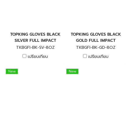
TOPKING GLOVES BLACK
TOPKING GLOVES BLACK
SILVER FULL IMPACT
GOLD FULL IMPACT
TKBGFI-BK-SV-8OZ
TKBGFI-BK-GD-8OZ
เปรียบเทียบ
เปรียบเทียบ
New
New