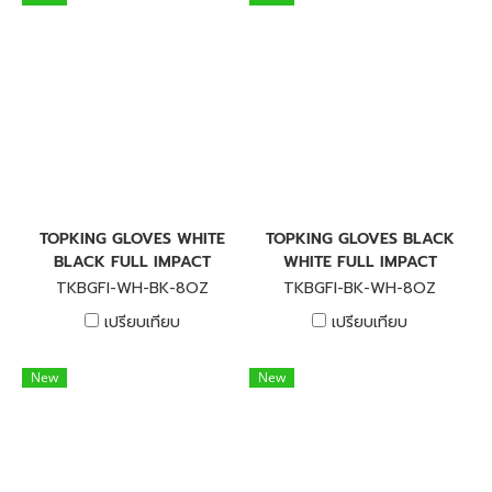
TOPKING GLOVES WHITE
TOPKING GLOVES BLACK
BLACK FULL IMPACT
WHITE FULL IMPACT
TKBGFI-WH-BK-8OZ
TKBGFI-BK-WH-8OZ
เปรียบเทียบ
เปรียบเทียบ
New
New