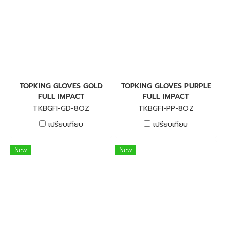
TOPKING GLOVES GOLD
TOPKING GLOVES PURPLE
FULL IMPACT
FULL IMPACT
TKBGFI-GD-8OZ
TKBGFI-PP-8OZ
เปรียบเทียบ
เปรียบเทียบ
New
New