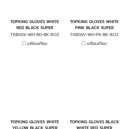
TOPKING GLOVES WHITE
TOPKING GLOVES WHITE
RED BLACK SUPER
PINK BLACK SUPER
TKBGSV-WH-RD-BK-8OZ
TKBGSV-WH-PK-BK-8OZ
เปรียบเทียบ
เปรียบเทียบ
TOPKING GLOVES WHITE
TOPKING GLOVES BLACK
YELLOW BLACK SUPER
WHITE RED SUPER