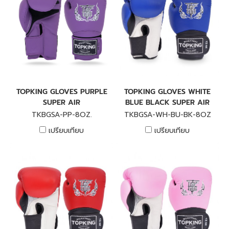
TOPKING GLOVES PURPLE
TOPKING GLOVES WHITE
SUPER AIR
BLUE BLACK SUPER AIR
TKBGSA-PP-8OZ.
TKBGSA-WH-BU-BK-8OZ
เปรียบเทียบ
เปรียบเทียบ