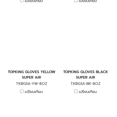
เปรียบเทียบ
เปรียบเทียบ
TOPKING GLOVES YELLOW
TOPKING GLOVES BLACK
SUPER AIR
SUPER AIR
TKBGSA-YW-8OZ
TKBGSA-BK-8OZ
เปรียบเทียบ
เปรียบเทียบ