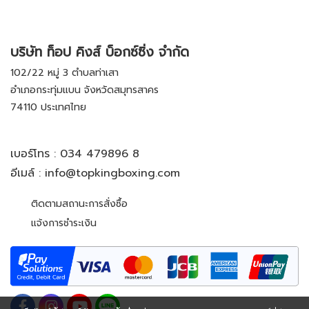
บริษัท ท็อป คิงส์ บ็อกซ์ซิ่ง จำกัด
102/22 หมู่ 3 ตำบลท่าเสา
อำเภอกระทุ่มแบน จังหวัดสมุทรสาคร
74110 ประเทศไทย
เบอร์โทร :
034 479896 8
อีเมล์ :
info@topkingboxing.com
ติดตามสถานะการสั่งซื้อ
แจ้งการชำระเงิน