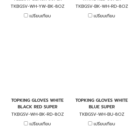
TKBGSV-WH-YW-BK-8OZ
TKBGSV-BK-WH-RD-8OZ
เปรียบเทียบ
เปรียบเทียบ
TOPKING GLOVES WHITE
TOPKING GLOVES WHITE
BLACK RED SUPER
BLUE SUPER
TKBGSV-WH-BK-RD-8OZ
TKBGSV-WH-BU-8OZ
เปรียบเทียบ
เปรียบเทียบ