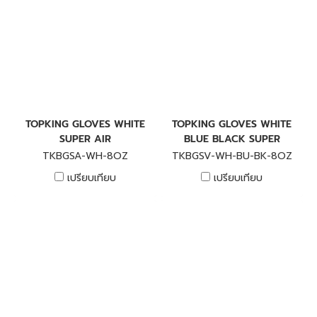
TOPKING GLOVES WHITE
TOPKING GLOVES WHITE
SUPER AIR
BLUE BLACK SUPER
TKBGSA-WH-8OZ
TKBGSV-WH-BU-BK-8OZ
เปรียบเทียบ
เปรียบเทียบ