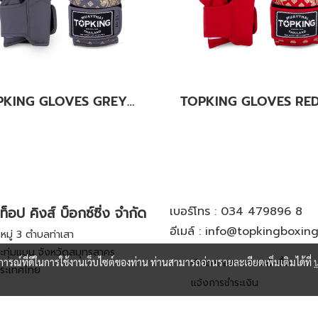
TOPKING GLOVES GREY KANOK-02
ท็อป คิงส์ บ็อกซ์ซิ่ง จำกัด
เบอร์โทร :
034 479896 8
อีเมล์ :
info@topkingboxin
มู่ 3 ตำบลท่าเสา
ะทุ่มแบน จังหวัดสมุทรสาคร
บการณ์ที่ดีในการใช้งานเว็บไซต์ของท่าน ท่านสามารถอ่านรายละเอียดเพิ่มเติมได้ที่
ติดตามสถานะการสั่งซื้อ
ระเทศไทย
แจ้งการชำระเงิน