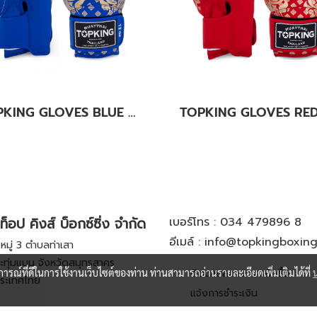
TOPKING GLOVES BLUE KANOK-02
ท็อป คิงส์ บ็อกซ์ซิ่ง จำกัด
เบอร์โทร :
034 479896 8
อีเมล์ :
info@topkingboxin
มู่ 3 ตำบลท่าเสา
ะทุ่มแบน จังหวัดสมุทรสาคร
บการณ์ที่ดีในการใช้งานเว็บไซต์ของท่าน ท่านสามารถอ่านรายละเอียดเพิ่มเติมได้ที่
ติดตามสถานะการสั่งซื้อ
ระเทศไทย
แจ้งการชำระเงิน