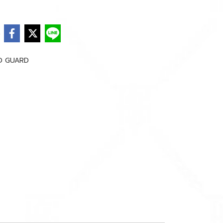
e
D GUARD