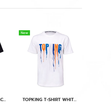
New
TOPKING T-SHIRT BLACK ORANGE 036
TOPKING T-SHIRT WHITE BLUE 036