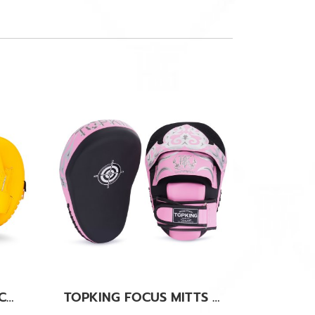
TOPKING YELLOW FOCUS MITTS AIR
TOPKING FOCUS MITTS BLACK PINK " KANOK "