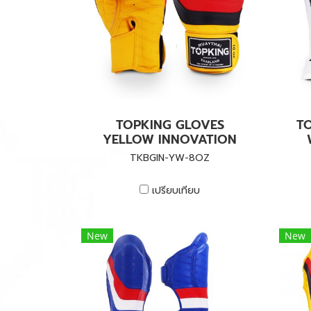
TOPKING GLOVES
T
YELLOW INNOVATION
TKBGIN-YW-8OZ
เปรียบเทียบ
New
New