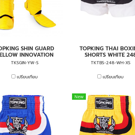
OPKING SHIN GUARD
TOPKING THAI BOXI
ELLOW INNOVATION
SHORTS WHITE 24
TKSGIN-YW-S
TKTBS-248-WH-XS
เปรียบเทียบ
เปรียบเทียบ
New