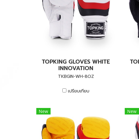
TOPKING GLOVES WHITE
TO
INNOVATION
TKBGIN-WH-8OZ
เปรียบเทียบ
New
New