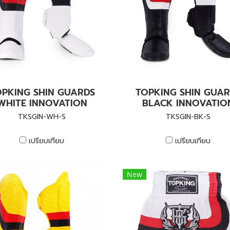
OPKING SHIN GUARDS
TOPKING SHIN GUAR
WHITE INNOVATION
BLACK INNOVATIO
TKSGIN-WH-S
TKSGIN-BK-S
เปรียบเทียบ
เปรียบเทียบ
New