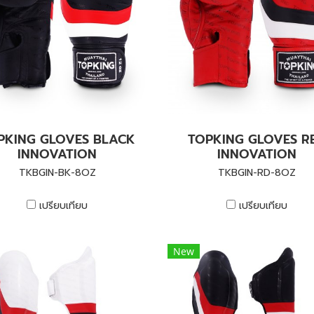
PKING GLOVES BLACK
TOPKING GLOVES R
INNOVATION
INNOVATION
TKBGIN-BK-8OZ
TKBGIN-RD-8OZ
เปรียบเทียบ
เปรียบเทียบ
New